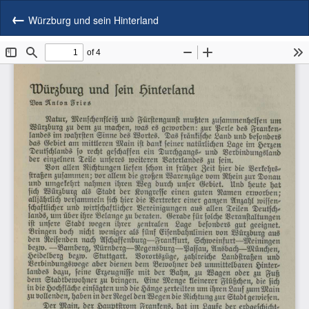
Zu
He
P
Artikeldetails
Würzburg und sein Hinterland
he
zurückkehren