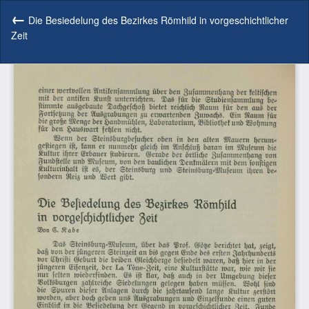
Zu
Artikeldetails
Die Besiedelung des Bezirkes Römhild in vorgeschichtlicher
zurückkehren
Zeit
He
P
he