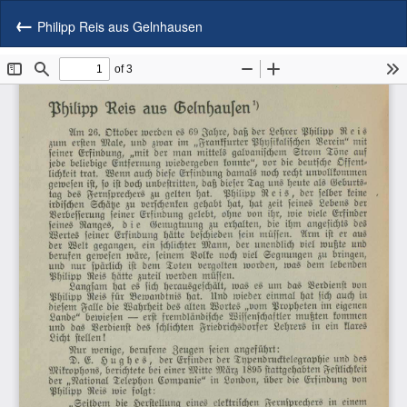
Zu
He
P
Artikeldetails
Philipp Reis aus Gelnhausen
he
zurückkehren