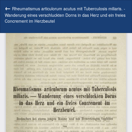
Zu
Artikeldetails
Rheumatismus articulorum acutus mit Tuberculosis miliaris. -
zurückkehren
Wanderung eines verschluckten Dorns in das Herz und ein freies
Concrement im Herzbeutel
He
P
he