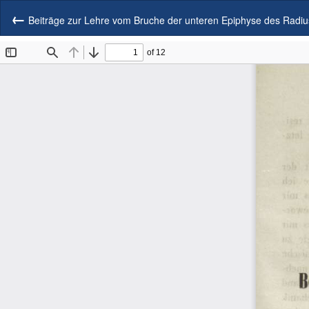
Zu
Artikeldetails
Beiträge zur Lehre vom Bruche der unteren Epiphyse des Radiu
zurückkehren