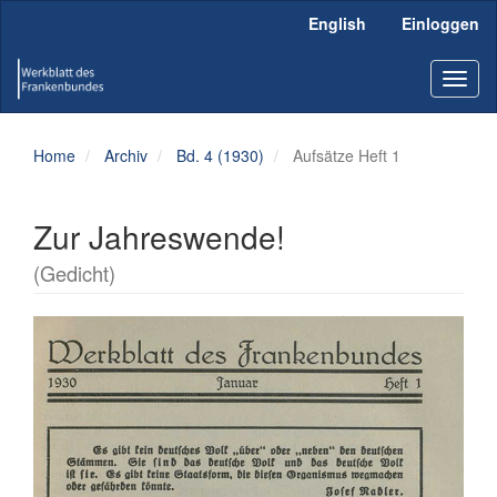
Hauptnavigation
English
Einloggen
Hauptinhalt
Sidebar
Toggl
naviga
Home
Archiv
Bd. 4 (1930)
Aufsätze Heft 1
Zur Jahreswende!
(Gedicht)
Artikel-
Sidebar