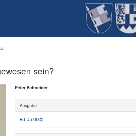
/4
gewesen sein?
Hauptsächlicher
Peter Schneider
Artikelinhalt
Artikel-
Ausgabe
Details
Bd. 4 (1930)