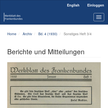
Hauptnavigation
English
Einloggen
Hauptinhalt
Sidebar
Toggl
naviga
Home
Archiv
Bd. 4 (1930)
Sonstiges Heft 3/4
Berichte und Mitteilungen
Artikel-
Sidebar