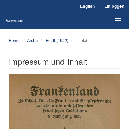
Hauptnavigation
English
Einloggen
Hauptinhalt
Sidebar
Toggl
naviga
Home
Archiv
Bd. 9 (1922)
Titelei
Impressum und Inhalt
Artikel-
Sidebar