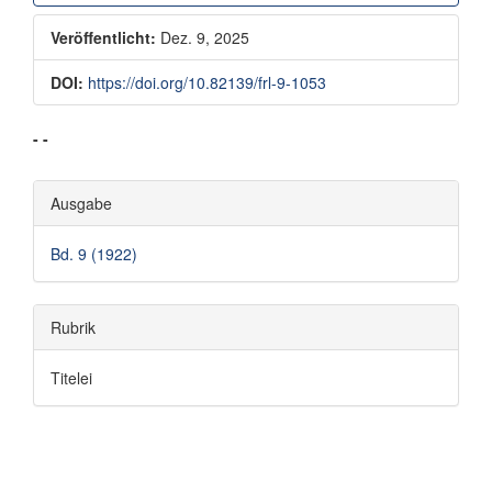
Veröffentlicht:
Dez. 9, 2025
DOI:
https://doi.org/10.82139/frl-9-1053
Hauptsächlicher
- -
Artikelinhalt
Artikel-
Ausgabe
Details
Bd. 9 (1922)
Rubrik
Titelei